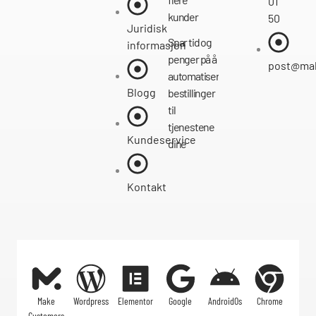
01
kunder
50
Juridisk
Spar tid og
informasjon
penger på å
post@ma
automatisere
Blogg
bestillinger
til
tjenestene
Kundeservice
dine
Kontakt
Make
Wordpress
Elementor
Google
AndroidOs
Chrome
Customers