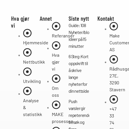
Hva gjør
Annet
Siste nytt
Kontakt
vi
Guide: 108
Nyheter/bloggpost
Referanser
Make
ideer på 15
Hjemmeside
Custome
minutter
AS
Hva
6 Steg: Kort
Nettbutikk
gjør
oppskrift til
vi
Rådhusg
å skrive
27E,
lange
Utvikling
3290
nyheter for
Om
Stavern
din nettside
oss
Analyse
Push
&
varsler gir
+47
statistikk
MAKE
repeterende
33
prosessen
besøk og
74
flere