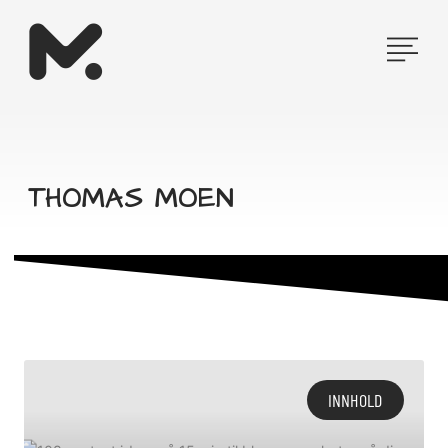
Hopp
rett
til
innholdet
THOMAS MOEN
INNHOLD