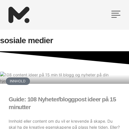
Hopp
rett
til
innholdet
sosiale medier
INNHOLD
Guide: 108 Nyheter/bloggpost ideer på 15
minutter
Innhold eller content om du vil er krevende å skape. Du
skal ha de kreative egenskapene på plass hele tiden. Eller?