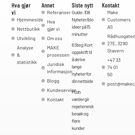
Hva gjør
Annet
Siste nytt
Kontakt
vi
Referanser
Guide: 108
Make
Hjemmeside
Nyheter/bloggpost
Customers
Hva
ideer på 15
AS
Nettbutikk
gjør vi
minutter
Rådhusgate
Utvikling
Om oss
27E, 3290
6 Steg: Kort
Analyse
MAKE
Stavern
oppskrift til
&
prosessen
å skrive
+47 33
statistikk
Juridisk
lange
74 01
informasjon
nyheter for
50
Blogg
din nettside
post@makec
Kundeservice
Push
varsler gir
Kontakt
repeterende
besøk og
flere
kunder