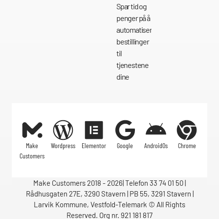
Spar tid og
penger på å
automatisere
bestillinger
til
tjenestene
dine
Make
Wordpress
Elementor
Google
AndroidOs
Chrome
Customers
Make Customers 2018 - 2026| Telefon 33 74 01 50 |
Rådhusgaten 27E, 3290 Stavern | PB 55, 3291 Stavern |
Larvik Kommune, Vestfold-Telemark © All Rights
Reserved. Org nr. 921 181 817