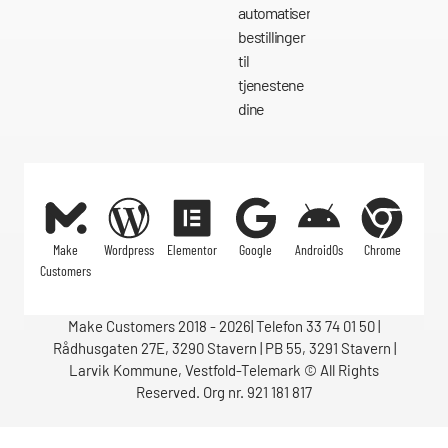
automatisere
bestillinger
til
tjenestene
dine
Make
Wordpress
Elementor
Google
AndroidOs
Chrome
Customers
Make Customers 2018 - 2026| Telefon 33 74 01 50 |
Rådhusgaten 27E, 3290 Stavern | PB 55, 3291 Stavern |
Larvik Kommune, Vestfold-Telemark © All Rights
Reserved. Org nr. 921 181 817