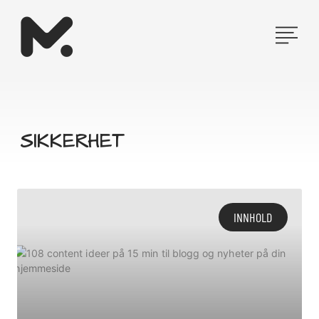
Hopp
rett
til
innholdet
SIKKERHET
INNHOLD