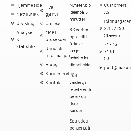
Hjemmeside
Nyheter/bloggpost
Customers
Hva
ideer på 15
AS
Nettbutikk
gjør vi
minutter
Rådhusgate
Utvikling
Om oss
27E, 3290
6 Steg: Kort
Analyse
MAKE
Stavern
oppskrift til
&
prosessen
å skrive
+47 33
statistikk
Juridisk
lange
74 01
informasjon
nyheter for
50
Blogg
din nettside
post@makec
Kundeservice
Push
varsler gir
Kontakt
repeterende
besøk og
flere
kunder
Spar tid og
penger på å