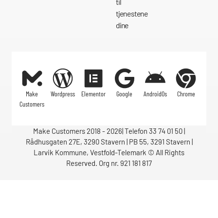
til
tjenestene
dine
Make
Wordpress
Elementor
Google
AndroidOs
Chrome
Customers
Make Customers 2018 - 2026| Telefon 33 74 01 50 |
Rådhusgaten 27E, 3290 Stavern | PB 55, 3291 Stavern |
Larvik Kommune, Vestfold-Telemark © All Rights
Reserved. Org nr. 921 181 817