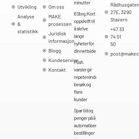
minutter
Rådhusgate
Utvikling
Om oss
27E, 3290
6 Steg: Kort
Analyse
MAKE
Stavern
oppskrift til
&
prosessen
å skrive
+47 33
statistikk
Juridisk
lange
74 01
informasjon
nyheter for
50
Blogg
din nettside
post@makec
Kundeservice
Push
varsler gir
Kontakt
repeterende
besøk og
flere
kunder
Spar tid og
penger på å
automatisere
bestillinger