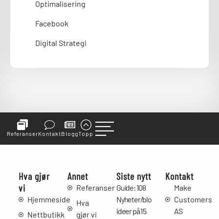
Optimalisering
Facebook
Digital Strategi
Referanser
Kontakt
Blogg
Topp
Hva gjør
Annet
Siste nytt
Kontakt
vi
Referanser
Guide: 108
Make
Hjemmeside
Nyheter/bloggpost
Customers
Hva
ideer på 15
AS
Nettbutikk
gjør vi