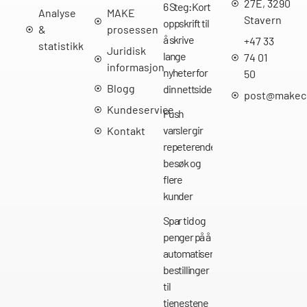
27E, 3290
6 Steg: Kort
Analyse
MAKE
Stavern
oppskrift til
&
prosessen
å skrive
+47 33
statistikk
Juridisk
lange
74 01
informasjon
nyheter for
50
Blogg
din nettside
post@makec
Kundeservice
Push
varsler gir
Kontakt
repeterende
besøk og
flere
kunder
Spar tid og
penger på å
automatisere
bestillinger
til
tjenestene