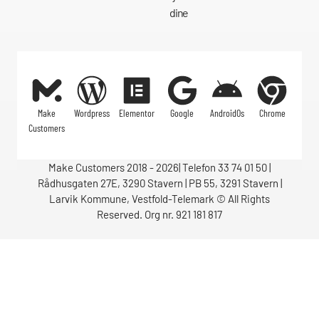
dine
Make
Wordpress
Elementor
Google
AndroidOs
Chrome
Customers
Make Customers 2018 - 2026| Telefon 33 74 01 50 |
Rådhusgaten 27E, 3290 Stavern | PB 55, 3291 Stavern |
Larvik Kommune, Vestfold-Telemark © All Rights
Reserved. Org nr. 921 181 817