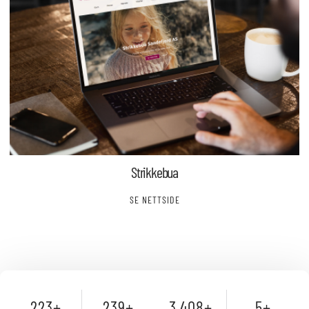
Strikkebua
SE NETTSIDE
223
+
239
+
3,408
+
5
+