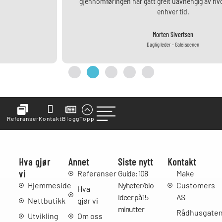
gjennomføringen har gått greit uavhengig av hvor vi har vært til
enhver tid.
Morten Sivertsen
Daglig leder - Galeiscenen
Referanser
Kontakt
Blogg
Topp
Hva gjør
Annet
Siste nytt
Kontakt
vi
Referanser
Guide: 108
Make
Hjemmeside
Nyheter/bloggpost
Customers
Hva
ideer på 15
AS
Nettbutikk
gjør vi
minutter
Rådhusgate
Utvikling
Om oss