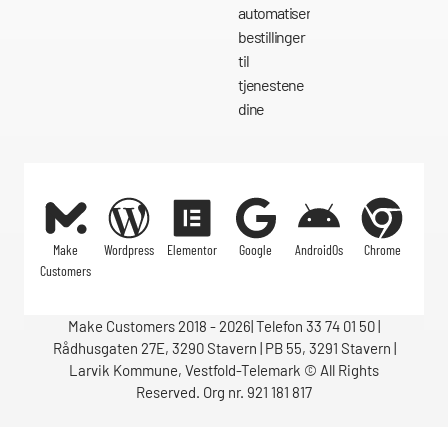
automatisere
bestillinger
til
tjenestene
dine
Make
Wordpress
Elementor
Google
AndroidOs
Chrome
Customers
Make Customers 2018 - 2026| Telefon 33 74 01 50 |
Rådhusgaten 27E, 3290 Stavern | PB 55, 3291 Stavern |
Larvik Kommune, Vestfold-Telemark © All Rights
Reserved. Org nr. 921 181 817