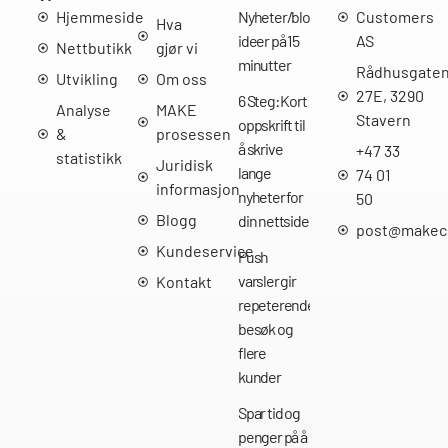
Hjemmeside
Nyheter/bloggpost
Customers
Hva
ideer på 15
AS
Nettbutikk
gjør vi
minutter
Rådhusgate
Utvikling
Om oss
27E, 3290
6 Steg: Kort
Analyse
MAKE
Stavern
oppskrift til
&
prosessen
å skrive
+47 33
statistikk
Juridisk
lange
74 01
informasjon
nyheter for
50
Blogg
din nettside
post@makec
Kundeservice
Push
varsler gir
Kontakt
repeterende
besøk og
flere
kunder
Spar tid og
penger på å