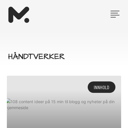
Hopp
rett
til
innholdet
HÅNDTVERKER
INNHOLD