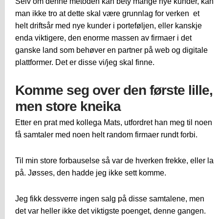
Selv om denne metoden kan bety mange nye kunder, kan
man ikke tro at dette skal være grunnlag for verken et
helt driftsår med nye kunder i porteføljen, eller kanskje
enda viktigere, den enorme massen av firmaer i det
ganske land som behøver en partner på web og digitale
plattformer. Det er disse vi/jeg skal finne.
Komme seg over den første lille,
men store kneika
Etter en prat med kollega Mats, utfordret han meg til noen
få samtaler med noen helt random firmaer rundt forbi.
Til min store forbauselse så var de hverken frekke, eller la
på. Jøsses, den hadde jeg ikke sett komme.
Jeg fikk dessverre ingen salg på disse samtalene, men
det var heller ikke det viktigste poenget, denne gangen.