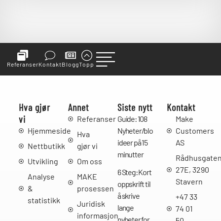
Referanser
Kontakt
Blogg
Topp
Hva gjør
Annet
Siste nytt
Kontakt
vi
Referanser
Guide: 108
Make
Hjemmeside
Nyheter/bloggpost
Customers
Hva
ideer på 15
AS
Nettbutikk
gjør vi
minutter
Rådhusgate
Utvikling
Om oss
27E, 3290
6 Steg: Kort
Analyse
MAKE
Stavern
oppskrift til
&
prosessen
å skrive
+47 33
statistikk
Juridisk
lange
74 01
informasjon
nyheter for
50