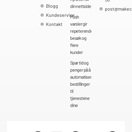
Blogg
din nettside
post@makec
Kundeservice
Push
varsler gir
Kontakt
repeterende
besøk og
flere
kunder
Spar tid og
penger på å
automatisere
bestillinger
til
tjenestene
dine