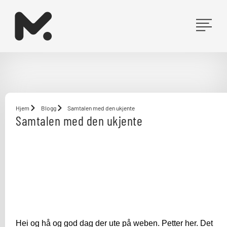
Hopp
rett
til
innholdet
Hjem
Blogg
Samtalen med den ukjente
Samtalen med den ukjente
Hei og hå og god dag der ute på weben. Petter her. Det