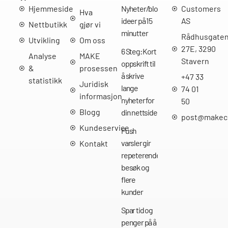
Hjemmeside
Nyheter/bloggpost
Customers
Hva
ideer på 15
AS
Nettbutikk
gjør vi
minutter
Rådhusgate
Utvikling
Om oss
27E, 3290
6 Steg: Kort
Analyse
MAKE
Stavern
oppskrift til
&
prosessen
å skrive
+47 33
statistikk
Juridisk
lange
74 01
informasjon
nyheter for
50
Blogg
din nettside
post@makec
Kundeservice
Push
varsler gir
Kontakt
repeterende
besøk og
flere
kunder
Spar tid og
penger på å