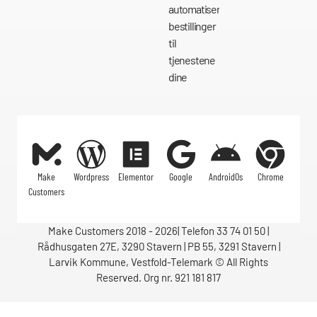
automatisere
bestillinger
til
tjenestene
dine
Make
Wordpress
Elementor
Google
AndroidOs
Chrome
Customers
Make Customers 2018 - 2026| Telefon 33 74 01 50 |
Rådhusgaten 27E, 3290 Stavern | PB 55, 3291 Stavern |
Larvik Kommune, Vestfold-Telemark © All Rights
Reserved. Org nr. 921 181 817