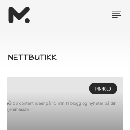
Hopp
rett
til
innholdet
NETTBUTIKK
INNHOLD